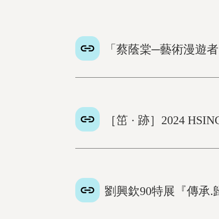
「蔡蔭棠─藝術漫遊
［笜 · 跡］2024 HS
劉興欽90特展『傳承.