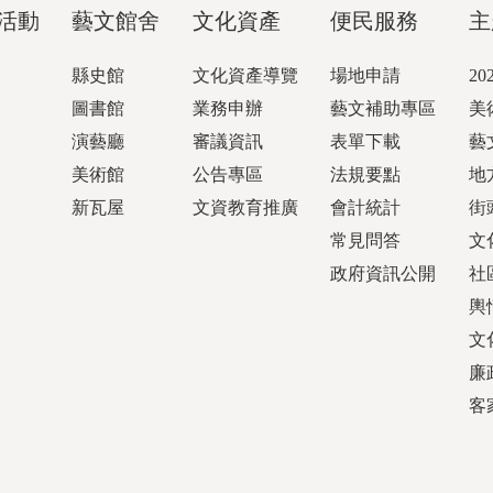
活動
藝文館舍
文化資產
便民服務
主
縣史館
文化資產導覽
場地申請
2
圖書館
業務申辦
藝文補助專區
美
演藝廳
審議資訊
表單下載
藝
美術館
公告專區
法規要點
地
新瓦屋
文資教育推廣
會計統計
街
常見問答
文
政府資訊公開
社
輿
文
廉
客