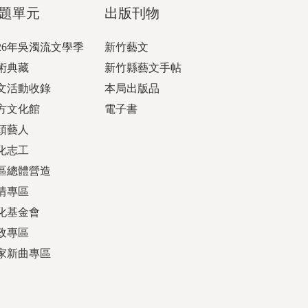
題單元
出版刊物
026年吳濁流文學季
新竹藝文
術典藏
新竹縣藝文手帖
文活動收錄
本局出版品
方文化館
電子書
頭藝人
化志工
區總體營造
情專區
化基金會
政專區
家新曲專區