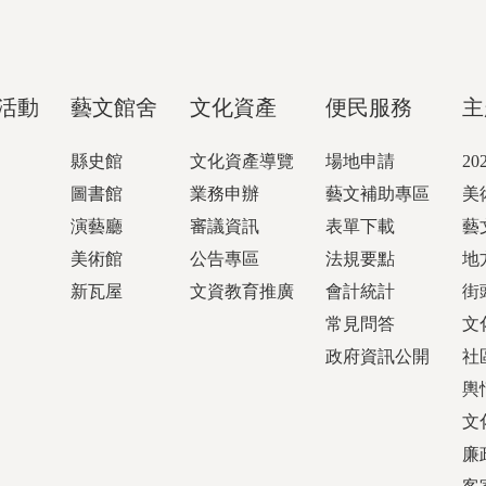
活動
藝文館舍
文化資產
便民服務
主
縣史館
文化資產導覽
場地申請
2
圖書館
業務申辦
藝文補助專區
美
演藝廳
審議資訊
表單下載
藝
美術館
公告專區
法規要點
地
新瓦屋
文資教育推廣
會計統計
街
常見問答
文
政府資訊公開
社
輿
文
廉