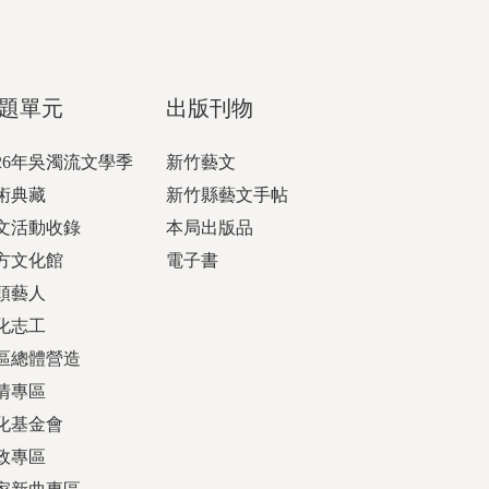
題單元
出版刊物
026年吳濁流文學季
新竹藝文
術典藏
新竹縣藝文手帖
文活動收錄
本局出版品
方文化館
電子書
頭藝人
化志工
區總體營造
情專區
化基金會
政專區