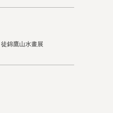
 司徒錦鷹山水畫展