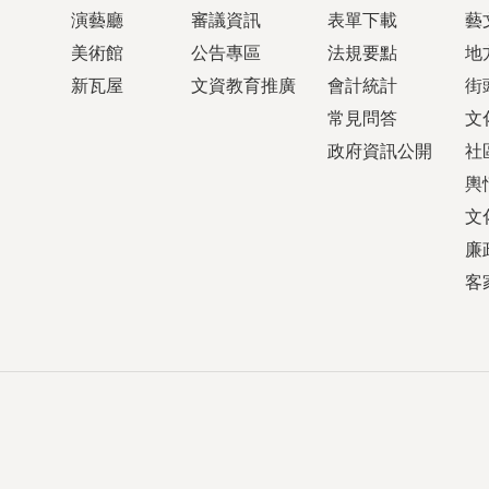
演藝廳
審議資訊
表單下載
藝
美術館
公告專區
法規要點
地
新瓦屋
文資教育推廣
會計統計
街
常見問答
文
政府資訊公開
社
輿
文
廉
客