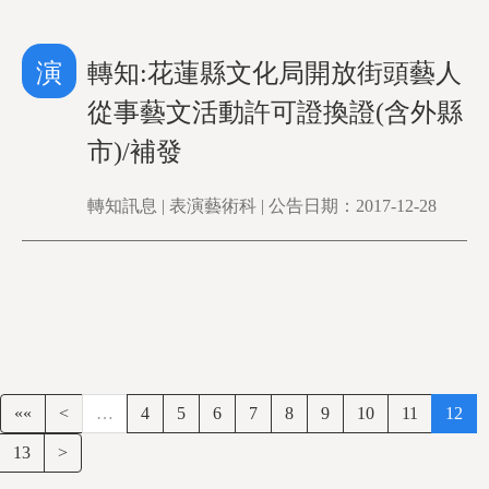
演
轉知:花蓮縣文化局開放街頭藝人
從事藝文活動許可證換證(含外縣
市)/補發
轉知訊息 | 表演藝術科 | 公告日期：2017-12-28
««
<
…
4
5
6
7
8
9
10
11
12
13
>