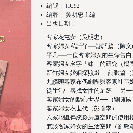
編號： HC92
編著： 吳明忠主編
出版日期：
客家花屯女（吳明忠）
客家婦女私話仔──諺語篇（陳文
平凡──一位客家婦女的生命告白
客家婦女名字「妹」的研究（楊
新竹婦女婚姻探照燈──詩歌篇（
九讚頭客家布偶劇團與客家社區
從生活中尋找女性的足跡──另
客家婦女的點心世界──（劉康國
客家婦女衣世代（彭瑞李）
六家地區傳統夥房屋空間的使用
兼談客家婦女的生活空間（劉敏