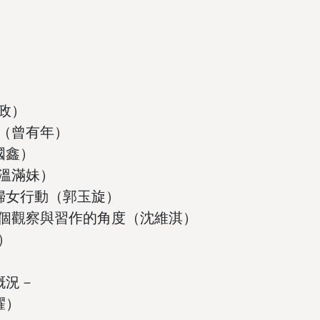
政）
（曾有年）
國鑫）
溫滿妹）
婦女行動（郭玉旋）
一個觀察與習作的角度（沈維淇）
）
概況－
耀）