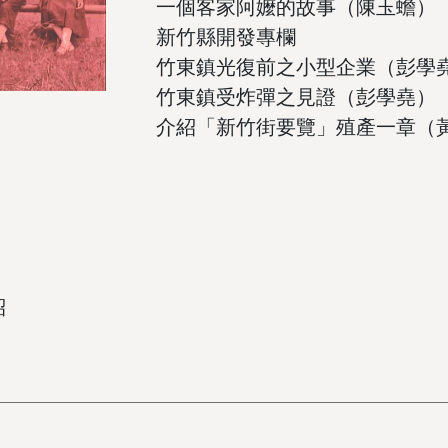
一個客家阿嬤的故事（陳玉蟾）
新竹縣開發專欄
竹東鎮光復前之小型企業（彭學
竹東鎮受炸彈之見證（彭學堯）
介紹「新竹街要覽」殖產一章（
紹