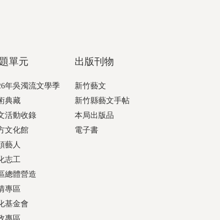
題單元
出版刊物
026年吳濁流文學季
新竹藝文
術典藏
新竹縣藝文手帖
文活動收錄
本局出版品
方文化館
電子書
頭藝人
化志工
區總體營造
情專區
化基金會
政專區