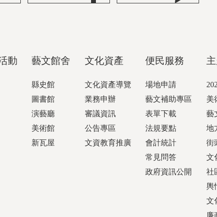
活動
藝文館舍
文化資產
便民服務
主
縣史館
文化資產導覽
場地申請
2
圖書館
業務申辦
藝文補助專區
美
演藝廳
審議資訊
表單下載
藝
美術館
公告專區
法規要點
地
新瓦屋
文資教育推廣
會計統計
街
常見問答
文
政府資訊公開
社
輿
文
廉