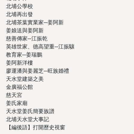
北埔公學校
北埔再出發
北埔茶葉實業家─姜阿新
姜娘送與姜阿新
慈善傳家─江振乾
英雄世家、德高望重─江振驤
教育家─姜瑞鵬
姜阿新洋樓
廖運潘與姜麗芝─旺族婚禮
天水堂建築之美
金廣福公館
慈天宮
姜氏家廟
天水堂姜氏簡要族譜
北埔天水堂大事記
【編後語】打開歷史視窗