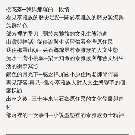
櫻花落─我與那羅的一段情
看見泰雅族的歷史足跡─關於泰雅族的歷史源流與
族群特色
部落裡的番刀─關於泰雅族的文化生態演進
山靈與神話─從傳說與生活習俗看台灣原住民
我住那羅山頭─尖石鄉錦屏村泰雅族的人文生態
流水一灣小桃源─樂天知命的泰雅族與都會文明生
活的衝擊寫照
銀色的月光下─感念錦屏國小原住民老師邱阿雲
再見部落‧再見─當今泰雅族人對人文生態變革的個
案採訪
出草之後─三十年來尖石鄉原住民的文化發展與進
化
部落裡的一次事件─小說型態裡的泰雅族勇士精神