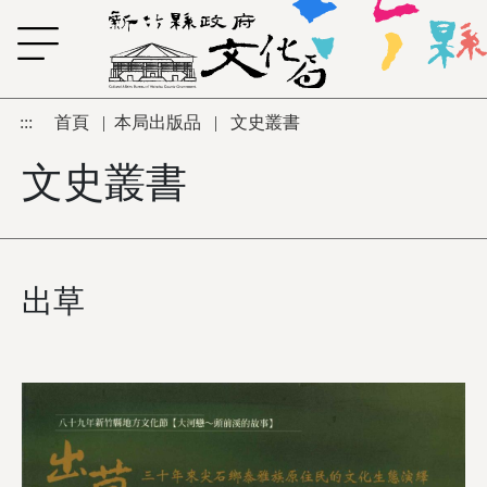
跳到主要內容區塊
:::
首頁
|
本局出版品
|
文史叢書
文史叢書
出草