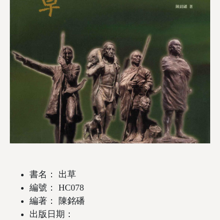
書名： 出草
編號： HC078
編著： 陳銘磻
出版日期：