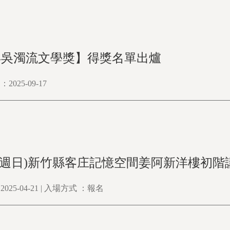
5年吳濁流文學獎】得獎名單出爐
025-09-17
日(週日)新竹縣客庄記憶空間姜阿新洋樓初
25-04-21 | 入場方式 ：報名