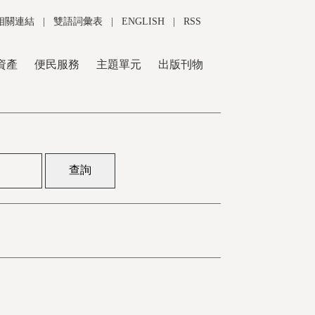
相關連結
|
雙語詞彙表
|
ENGLISH
|
RSS
資產
便民服務
主題單元
出版刊物
查詢