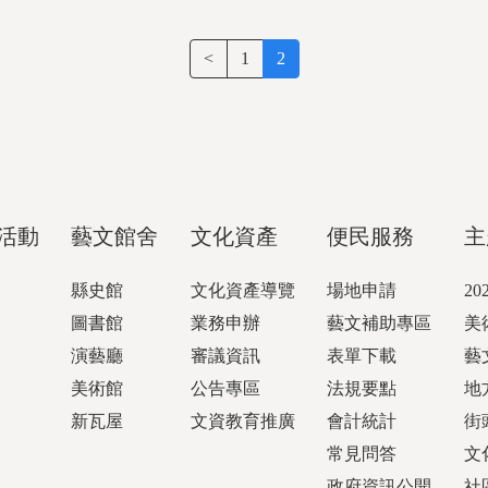
<
1
2
活動
藝文館舍
文化資產
便民服務
主
縣史館
文化資產導覽
場地申請
2
圖書館
業務申辦
藝文補助專區
美
演藝廳
審議資訊
表單下載
藝
美術館
公告專區
法規要點
地
新瓦屋
文資教育推廣
會計統計
街
常見問答
文
政府資訊公開
社