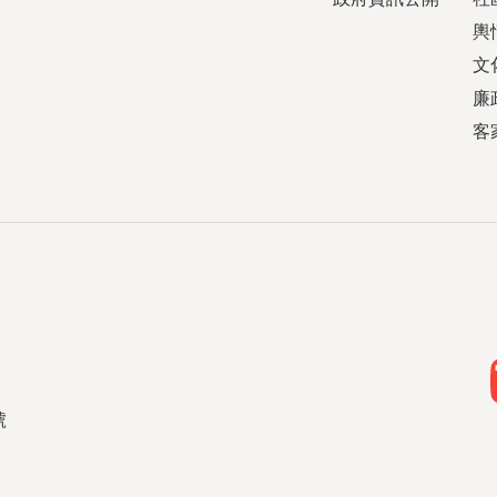
輿
文
廉
客
號