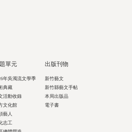
題單元
出版刊物
026年吳濁流文學季
新竹藝文
術典藏
新竹縣藝文手帖
文活動收錄
本局出版品
方文化館
電子書
頭藝人
化志工
區總體營造