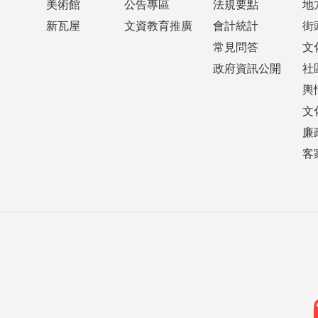
美術館
公告專區
法規要點
地
新瓦屋
文資教育推廣
會計統計
街
常見問答
文
政府資訊公開
社
輿
文
廉
客