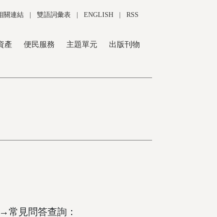
相關連結
|
雙語詞彙表
|
ENGLISH
|
RSS
資產
便民服務
主題單元
出版刊物
→常見問答查詢：