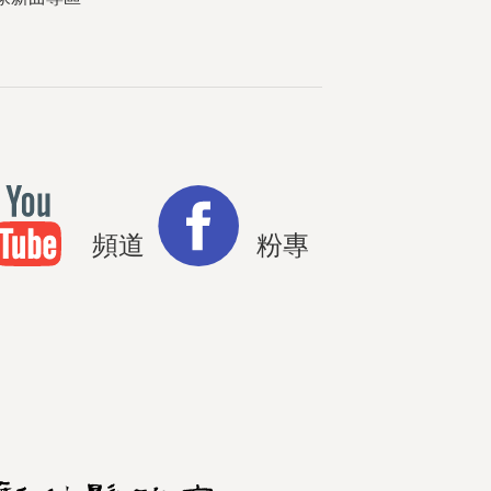
頻道
粉專