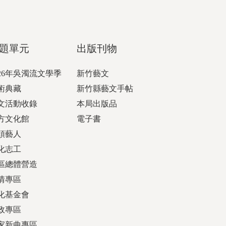
題單元
出版刊物
026年吳濁流文學季
新竹藝文
術典藏
新竹縣藝文手帖
文活動收錄
本局出版品
方文化館
電子書
頭藝人
化志工
區總體營造
情專區
化基金會
政專區
家新曲專區