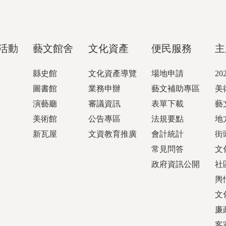
活動
藝文館舍
文化資產
便民服務
主
縣史館
文化資產導覽
場地申請
2
圖書館
業務申辦
藝文補助專區
美
演藝廳
審議資訊
表單下載
藝
美術館
公告專區
法規要點
地
新瓦屋
文資教育推廣
會計統計
街
常見問答
文
政府資訊公開
社
輿
文
廉
客