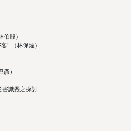
林伯殷）
客” （林保煙）
）
巴彥）
災害識覺之探討