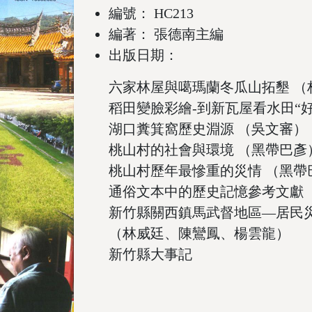
編號： HC213
編著： 張德南主編
出版日期：
六家林屋與噶瑪蘭冬瓜山拓墾 （
稻田變臉彩繪-到新瓦屋看水田“好
湖口糞箕窩歷史淵源 （吳文審）
桃山村的社會與環境 （黑帶巴彥
桃山村歷年最慘重的災情 （黑帶
通俗文本中的歷史記憶參考文獻
新竹縣關西鎮馬武督地區—居民
（林威廷、陳鸞鳳、楊雲龍）
新竹縣大事記