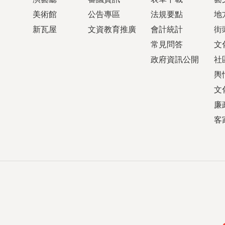
美術館
公告專區
法規要點
地
新瓦屋
文資教育推廣
會計統計
街
常見問答
文
政府資訊公開
社
輿
文
廉
客