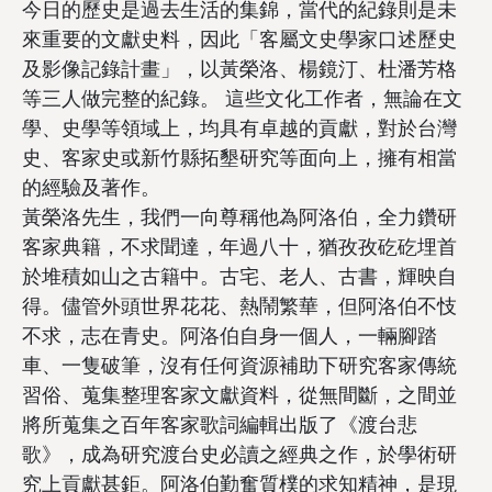
今日的歷史是過去生活的集錦，當代的紀錄則是未
來重要的文獻史料，因此「客屬文史學家口述歷史
及影像記錄計畫」，以黃榮洛、楊鏡汀、杜潘芳格
等三人做完整的紀錄。 這些文化工作者，無論在文
學、史學等領域上，均具有卓越的貢獻，對於台灣
史、客家史或新竹縣拓墾研究等面向上，擁有相當
的經驗及著作。
黃榮洛先生，我們一向尊稱他為阿洛伯，全力鑽研
客家典籍，不求聞達，年過八十，猶孜孜矻矻埋首
於堆積如山之古籍中。古宅、老人、古書，輝映自
得。儘管外頭世界花花、熱鬧繁華，但阿洛伯不忮
不求，志在青史。阿洛伯自身一個人，一輛腳踏
車、一隻破筆，沒有任何資源補助下研究客家傳統
習俗、蒐集整理客家文獻資料，從無間斷，之間並
將所蒐集之百年客家歌詞編輯出版了《渡台悲
歌》，成為研究渡台史必讀之經典之作，於學術研
究上貢獻甚鉅。阿洛伯勤奮質樸的求知精神，是現