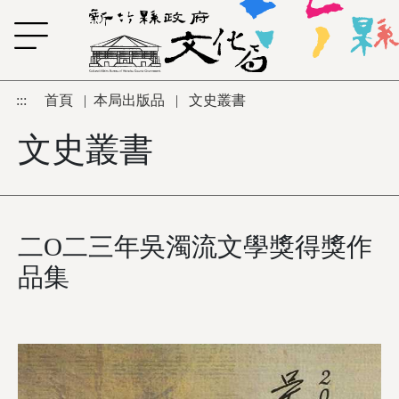
跳到主要內容區塊
:::
首頁
|
本局出版品
|
文史叢書
文史叢書
二O二三年吳濁流文學獎得獎作
品集