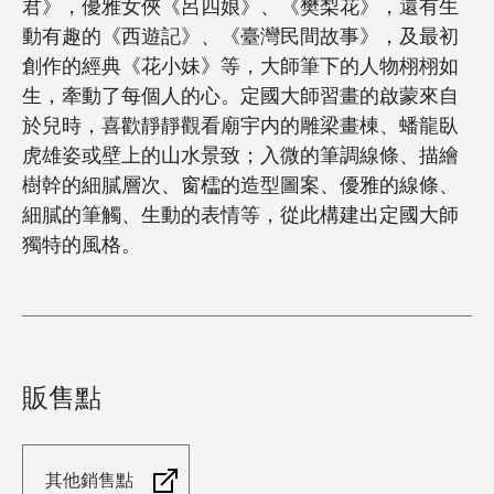
君》，優雅女俠《呂四娘》、《樊梨花》，還有生
動有趣的《西遊記》、《臺灣民間故事》，及最初
創作的經典《花小妹》等，大師筆下的人物栩栩如
生，牽動了每個人的心。定國大師習畫的啟蒙來自
於兒時，喜歡靜靜觀看廟宇内的雕梁畫棟、蟠龍臥
虎雄姿或壁上的山水景致；入微的筆調線條、描繪
樹幹的細膩層次、窗櫺的造型圖案、優雅的線條、
細膩的筆觸、生動的表情等，從此構建出定國大師
獨特的風格。
販售點
其他銷售點