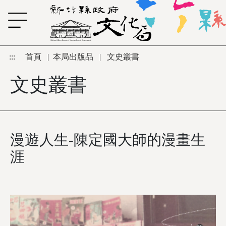
跳到主要內容區塊
:::
首頁
|
本局出版品
|
文史叢書
文史叢書
漫遊人生-陳定國大師的漫畫生
涯