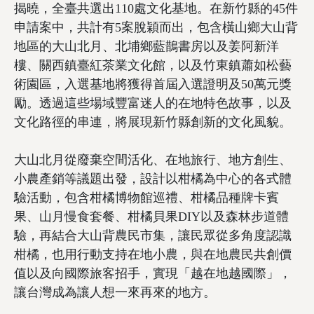
揭曉，全臺共選出110處文化基地。在新竹縣的45件
申請案中，共計有5案脫穎而出，包含橫山鄉大山背
地區的大山北月、北埔鄉藍鵲書房以及姜阿新洋
樓、關西鎮臺紅茶業文化館，以及竹東鎮蕭如松藝
術園區，入選基地將獲得首屆入選證明及50萬元獎
勵。透過這些場域豐富迷人的在地特色故事，以及
文化路徑的串連，將展現新竹縣創新的文化風貌。
大山北月從廢棄空間活化、在地旅行、地方創生、
小農產銷等議題出發，設計以柑橘為中心的各式體
驗活動，包含柑橘博物館巡禮、柑橘品種牌卡賓
果、山月慢食套餐、柑橘貝果DIY以及森林步道體
驗，再結合大山背農民市集，讓民眾從多角度認識
柑橘，也用行動支持在地小農，與在地農民共創價
值以及向國際旅客招手，實現「越在地越國際」，
讓台灣成為讓人想一來再來的地方。