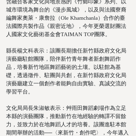
含融合客家文化與地景感的《竹鄉印象》系列、以
城市環境為舞台的《漫步風城》，以及與法國寮裔
編舞家奧萊・康詹拉（Ole Khamchanla）合作的臺
法國際共製作品《親密近地》，今年更榮選財團法
人國家文化藝術基金會TAIMAN TOP團隊。
縣長楊文科表示：該團長期擔任新竹縣政府文化局
演藝廳駐館團隊，陪伴新竹青年舞者新創舞蹈作
品，培養新竹地區舞蹈藝術的土壤。以駐館為基
礎，透過徵件、駐團與共創，在新竹縣政府文化局
演藝廳建立一個創作者能夠自由實驗、真誠交流的
學習平台。
文化局局長朱淑敏表示：艸雨田舞蹈劇場作為立足
本縣的演藝團隊，推動新竹在地經驗的轉譯不留餘
力，並致力於在地舞蹈人才的培養。該團進駐本館
期間舉辦的活動──〈來新竹・創作吧〉，今年邁入