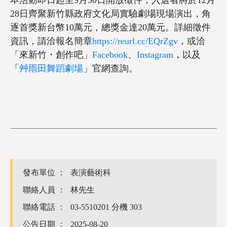
本活動即日起至9月30日開放徵件，入選者將於12月
28日齊聚新竹縣政府文化局實驗劇場現場演出，角
逐首獎新台幣10萬元，總獎金達20萬元。詳細徵件
資訊，請洽報名簡章
https://reurl.cc/EQrZgv
，或洽
「來新竹・創作吧」
Facebook
、
Instagram
，以及
「
艸雨田舞蹈劇場
」官網查詢。
發布單位 ：
表演藝術科
聯絡人員 ：
林先生
聯絡電話 ：
03-5510201 分機 303
公告日期 ：
2025-08-20