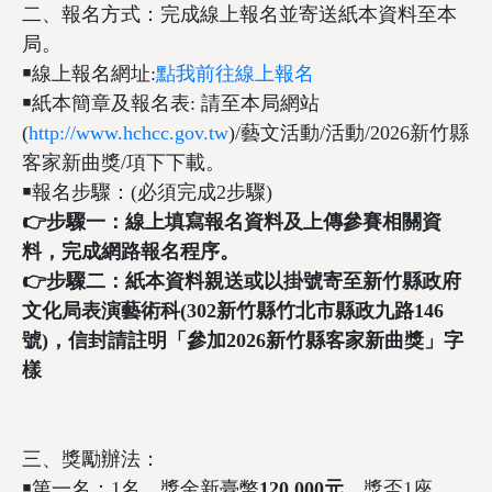
二、報名方式：完成線上報名並寄送紙本資料至本
局。
￭線上報名網址:
點我前往線上報名
￭紙本簡章及報名表: 請至本局網站
(
http://www.hchcc.gov.tw
)/藝文活動/活動/2026新竹縣
客家新曲獎/項下下載。
￭報名步驟：(必須完成2步驟)
👉
步驟一：線上填寫報名資料及上傳參賽相關資
料，完成網路報名程序。
👉
步驟二：紙本資料親送或以掛號寄至新竹縣政府
文化局表演藝術科(302新竹縣竹北市縣政九路146
號)，信封請註明「參加2026新竹縣客家新曲獎」字
樣
三、獎勵辦法：
￭第一名：1名，獎金新臺幣
120,000
元、
獎盃1座。