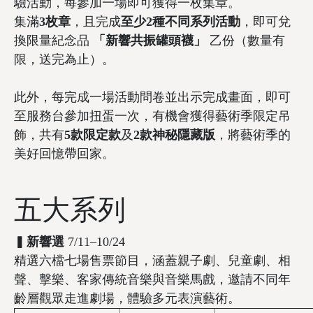
驗活動，每參加一場即可獲得一枚集章。
集滿
3枚章
，且完成
至少2種不同系列活動
，即可兌
換限量紀念品
「新響共振罐頭襪」
乙份（數量有
限，送完為止）。
此外，每完成一場活動問卷並出示完成畫面，即可
至服務台參加扭蛋一次，有機會獲得藝術季限定吊
飾，共有
5款限定款
及
2款神秘隱藏版
，將藝術季的
美好回憶帶回家。
五大系列
▍
新響選
7/11–10/24
精選六檔七場售票節目，涵蓋親子劇、兒童劇、相
聲、擊樂、客家傳統音樂與音樂馬戲，邀請不同年
齡層觀眾走進劇場，體驗多元表演藝術。