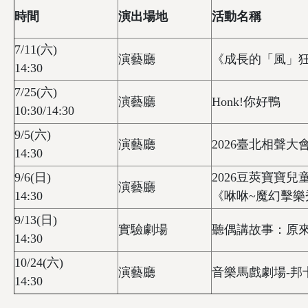
時間
演出場地
活動名稱
7/11(六)
演藝廳
《成長的「風」
14:30
7/25(六)
演藝廳
Honk!你好鴨
10:30/14:30
9/5(六)
演藝廳
2026臺北相聲大
14:30
9/6(日)
2026豆莢寶寶兒
演藝廳
14:30
《咻咻~魔幻擊樂
9/13(日)
實驗劇場
聽偶講故事：原
14:30
10/24(六)
演藝廳
音樂馬戲劇場-邦
14:30