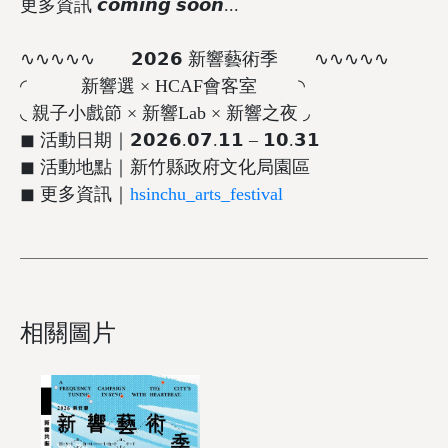
更多資訊 𝙘𝙤𝙢𝙞𝙣𝙜 𝙨𝙤𝙤𝙣...
∿∿∿∿∿ 𝟮𝟬𝟮𝟲 新響藝術季 ∿∿∿∿∿
◜ 新響選 × HCAF會客室 ◝
◟ 親子小戲節 × 新響Lab × 新響之夜 ◞
◼︎ 活動日期｜𝟮𝟬𝟮𝟲.𝟬𝟳.𝟭𝟭 – 𝟭𝟬.𝟯𝟭
◼︎ 活動地點｜新竹縣政府文化局園區
◼︎ 更多資訊｜
hsinchu_arts_festival
相關圖片